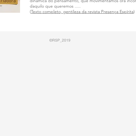
dinâmica do pensamento, que movimentamos ora incon
daquilo que queremos .....
(
Texto completo, gentileza da revista Presença Espírita
)
©RSP_2019