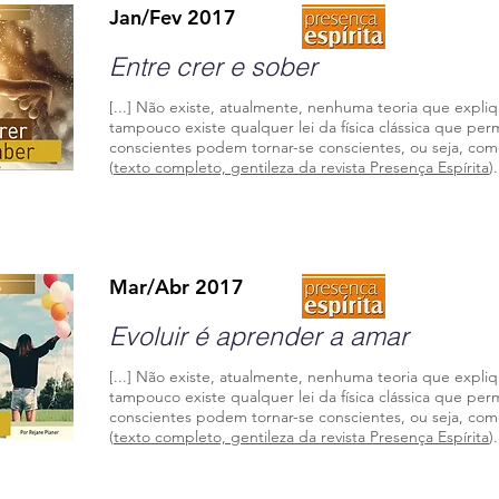
Jan/Fev 2017
Entre crer e
sober
[...] Não existe, atualmente, nenhuma teoria que expli
tampouco existe qualquer lei da física clássica que per
conscientes podem tornar-se conscientes, ou seja, com
(
texto completo, gentileza da revista Presença Espírita
)
Mar/Abr 2017
Evoluir é aprender a
amar
[...] Não existe, atualmente, nenhuma teoria que expli
tampouco existe qualquer lei da física clássica que per
conscientes podem tornar-se conscientes, ou seja, com
(
texto completo, gentileza da revista Presença Espírita
)