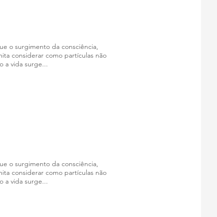
que o surgimento da consciência,
mita considerar como partículas não
o a vida surge
...
.
que o surgimento da consciência,
mita considerar como partículas não
o a vida surge
...
.