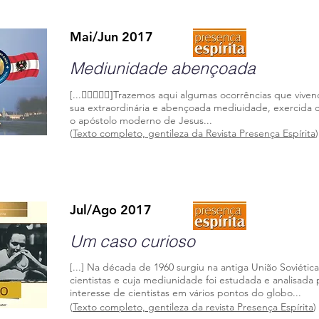
Mai/Jun 2017
Mediunidade abençoada
[...
Trazemos aqui algumas ocorrências que viven
􏰙􏰐􏰇􏰤􏰑]
sua extraordinária e abençoada mediuidade, exercida c
o apóstolo moderno de Jesus.
..
(
Texto completo, gentileza da Revista Presença Espírita
)
Jul/Ago 2017
Um caso curioso
[...] Na década de 1960 surgiu na antiga União Sovié
cientistas e cuja mediunidade foi estudada e analisada 
interesse de cientistas em vários pontos do globo...
(
Texto completo,
gentileza
da revista Presença Espírita
)