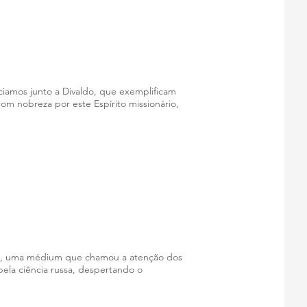
ciamos junto a Divaldo, que exemplificam
om nobreza por este Espírito missionário,
tica, uma médium que chamou a atenção dos
pela ciência russa, despertando o