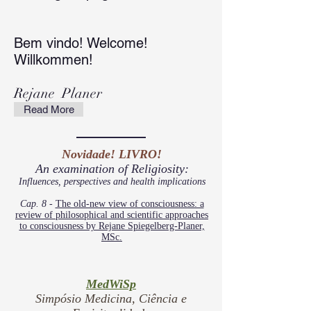
Bem vindo! Welcome!
Willkommen!
Rejane Planer
Read More
Novidade! LIVRO!
An examination of Religiosity:
Influences, perspectives
and
health implications
Cap. 8 -
The old-new view of consciousness: a
review of philosophical and scientific approaches
to consciousness by Rejane Spiegelberg-Planer,
MSc.
MedWiSp
Simpósio Medicina, Ciência e